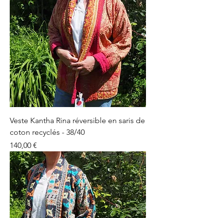
Veste Kantha Rina réversible en saris de
coton recyclés - 38/40
Prix
140,00 €