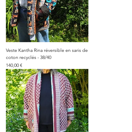
Veste Kantha Rina réversible en saris de
coton recyclés - 38/40
Prix
140,00 €