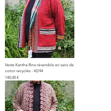
Veste Kantha Rina réversible en saris de
coton recyclés - 42/44
Prix
140,00 €