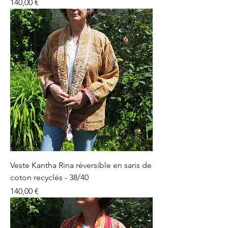
Prix
140,00 €
Veste Kantha Rina réversible en saris de
coton recyclés - 38/40
Prix
140,00 €