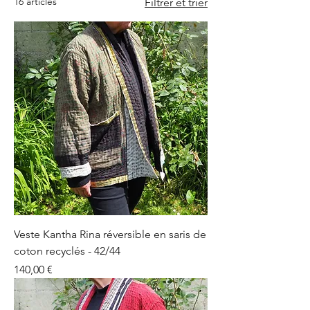
16 articles
Filtrer et trier
Veste Kantha Rina réversible en saris de
coton recyclés - 42/44
Prix
140,00 €