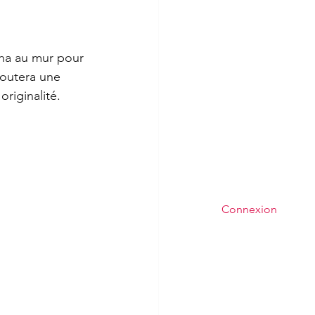
tha au mur pour 
joutera une 
riginalité.
Connexion