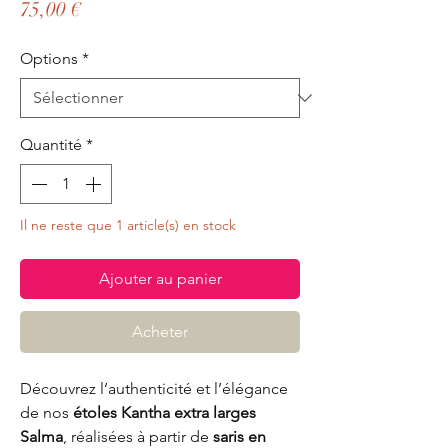
Prix
75,00 €
Options
*
Quantité
*
Il ne reste que 1 article(s) en stock
Ajouter au panier
Acheter
Découvrez l’authenticité et l’élégance
de nos
étoles Kantha extra larges
Salma
, réalisées à partir de
saris en