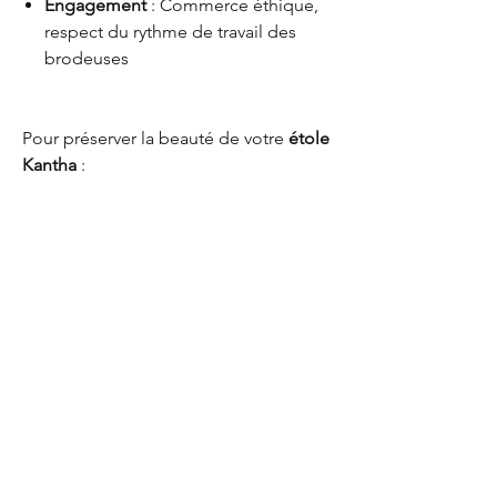
Engagement
: Commerce éthique,
respect du rythme de travail des
brodeuses
Pour préserver la beauté de votre
étole
Kantha
:
Lavage en machine possible, optez
pour un
programme délicat (30°)
avec un essorage doux.
Pourquoi 2 options
Quand vous entrez dans le menu
"Options", vous pouvez sélectionner : -
"étole uniquement" si vous choisissez cette
Kanthitu
étole pour la porter,
- "étole pour tunique" pour la transformer