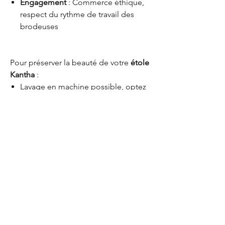
Engagement
: Commerce éthique,
respect du rythme de travail des
brodeuses
Pour préserver la beauté de votre
étole
Kantha
:
Lavage en machine possible, optez
pour un
programme délicat (30°)
avec un essorage doux. Pas de
sèche linge, repassage doux.
Pourquoi 2 options
Quand vous entrez dans le menu
"Options", vous pouvez sélectionner : -
"étole uniquement" si vous choisissez cette
Kanthitu
étole pour la porter,