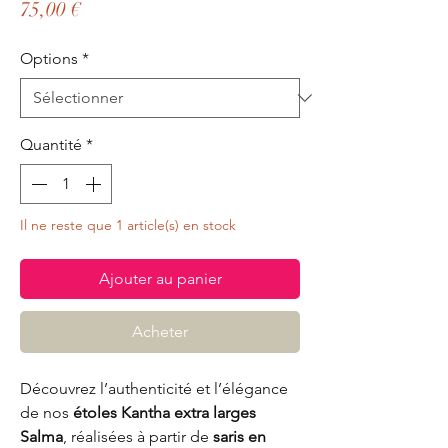
Prix
75,00 €
Options
*
Quantité
*
Il ne reste que 1 article(s) en stock
Ajouter au panier
Acheter
Découvrez l’authenticité et l’élégance
de nos
étoles Kantha extra larges
Salma
, réalisées à partir de
saris en