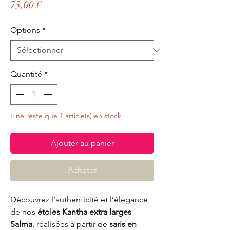
Prix
75,00 €
Options
*
Quantité
*
Il ne reste que 1 article(s) en stock
Ajouter au panier
Acheter
Découvrez l’authenticité et l’élégance
de nos
étoles Kantha extra larges
Salma
, réalisées à partir de
saris en