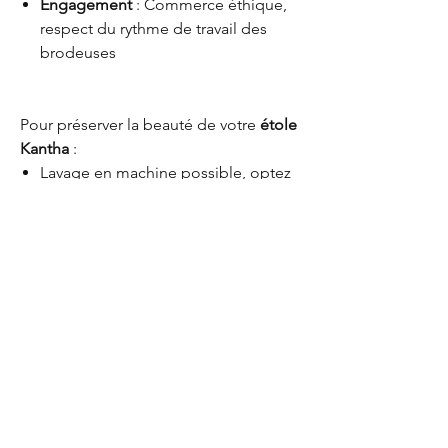
Engagement
: Commerce éthique,
respect du rythme de travail des
brodeuses
Pour préserver la beauté de votre
étole
Kantha
:
Lavage en machine possible, optez
pour un
programme délicat (30°)
avec un essorage doux. Pas de
sèche linge, repassage doux.
Pourquoi 2 options
Quand vous entrez dans le menu
"Options", vous pouvez sélectionner : -
"étole uniquement" si vous choisissez cette
Kanthitu
étole pour la porter,