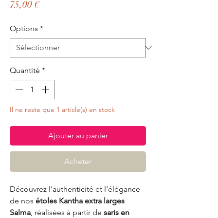
Prix
75,00 €
Options
*
Quantité
*
Il ne reste que 1 article(s) en stock
Ajouter au panier
Acheter
Découvrez l’authenticité et l’élégance
de nos
étoles Kantha extra larges
Salma
, réalisées à partir de
saris en