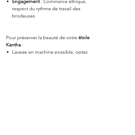
Engagement
: Commerce éthique,
respect du rythme de travail des
brodeuses
Pour préserver la beauté de votre
étole
Kantha
:
Lavage en machine possible, optez
pour un
programme délicat (30°)
avec un essorage doux. Pas de
sèche linge, repassage doux.
Pourquoi 2 options
Quand vous entrez dans le menu
"Options", vous pouvez sélectionner : -
"étole uniquement" si vous choisissez cette
Kanthitu
étole pour la porter,