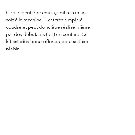
Ce sac peut être cousu, soit à la main,
soit à la machine. Il est très simple à
coudre et peut donc être réalisé même
par des débutants (tes) en couture. Ce
kit est idéal pour offrir ou pour se faire
plaisir.
Chaque kit est unique, les photos des
sacs Komebukuro cousus sont juste
des exemples pour que vous puissiez
voir à quoi ils ressemblent une fois
assemblés.
Kanthitu