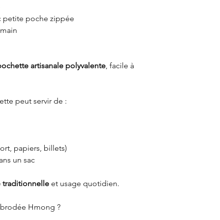
e
c petite poche zippée
 main
pochette artisanale polyvalente
, facile à
tte peut servir de :
t, papiers, billets)
ans un sac
 traditionnelle
et usage quotidien.
e brodée Hmong ?