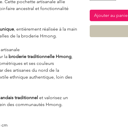
 Cette pochette artisanale allie
voir-faire ancestral et fonctionnalité
Ajouter au panie
 unique
, entièrement réalisée à la main
nelles de la broderie Hmong.
artisanale
ur la
broderie traditionnelle Hmong
,
ométriques et ses couleurs
ar des artisanes du nord de la
extile ethnique authentique, loin des
ïlandais traditionnel
et valorisez un
au sein des communautés Hmong.
3 cm