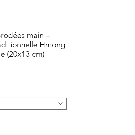
brodées main –
aditionnelle Hmong
de (20x13 cm)