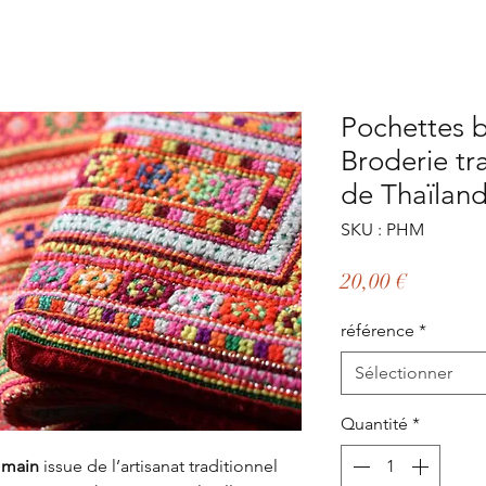
Pochettes 
Broderie tr
de Thaïlan
SKU : PHM
Prix
20,00 €
référence
*
Sélectionner
Quantité
*
 main
issue de l’artisanat traditionnel