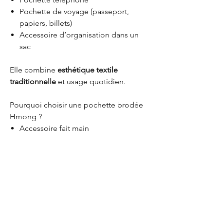
Pochette de voyage (passeport,
papiers, billets)
Accessoire d’organisation dans un
sac
Elle combine
esthétique textile
traditionnelle
et usage quotidien.
Pourquoi choisir une pochette brodée
Hmong ?
Accessoire fait main
Broderie traditionnelle authentique
Textile ethnique coloré
Pièce unique
Soutien à l’artisanat local
Une pochette brodée main idéale pour
les amateurs de
textiles artisanaux
, de