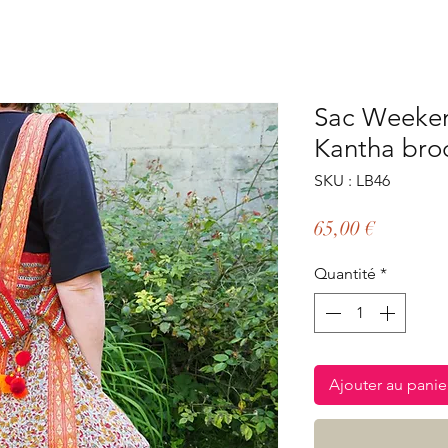
Sac Weeken
Kantha bro
SKU : LB46
Prix
65,00 €
Quantité
*
Ajouter au panie