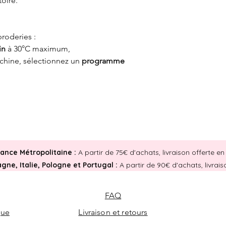
toire.
broderies :
in
à 30°C maximum,
achine, sélectionnez un
programme
rance Métropolitaine :
A partir de 75€ d'achats, livraison offerte 
ne, Italie, Pologne et Portugal :
A partir de 90€ d'achats, livrai
FAQ
que
Livraison et retours