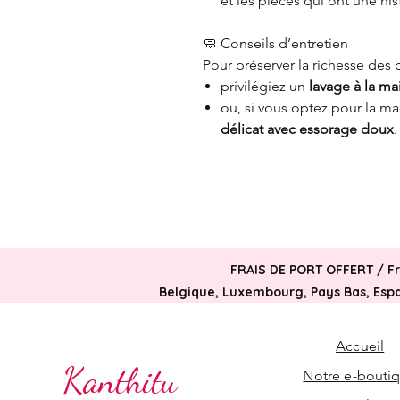
et les pièces qui ont une his
🧼 Conseils d’entretien
Pour préserver la richesse des 
privilégiez un
lavage à la ma
ou, si vous optez pour la m
délicat avec essorage doux
.
FRAIS DE PORT OFFERT /
F
Belgique, Luxembourg, Pays Bas, Espag
Accueil
Kanthitu
Notre e-bouti