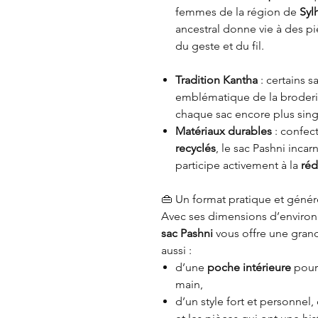
femmes de la région de
Syl
ancestral donne vie à des p
du geste et du fil.
Tradition Kantha
: certains 
emblématique de la broder
chaque sac encore plus singu
Matériaux durables
: confect
recyclés
, le sac Pashni inca
participe activement à la
réd
👜 Un format pratique et géné
Avec ses dimensions d’enviro
sac Pashni
vous offre une grand
aussi :
d’une
poche intérieure
pour 
main,
d’un style fort et personnel, 