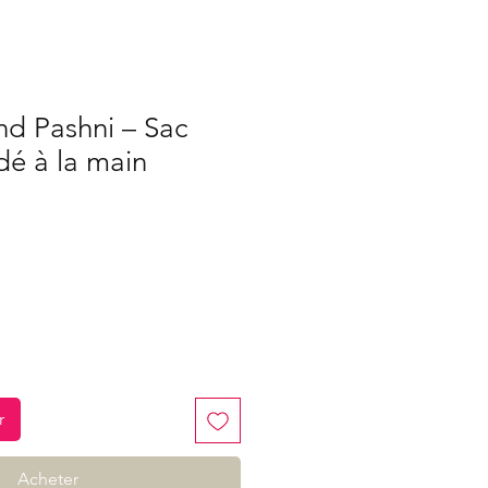
d Pashni – Sac
dé à la main
r
Acheter