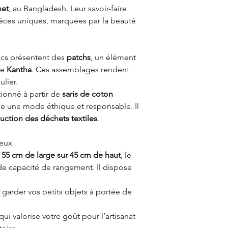
het
, au Bangladesh. Leur savoir-faire
ièces uniques, marquées par la beauté
sacs présentent des
patchs
, un élément
ie
Kantha
. Ces assemblages rendent
lier.
ionné à partir de
saris de coton
rne une mode éthique et responsable. Il
uction des déchets textiles
.
reux
n
55 cm de large sur 45 cm de haut
, le
e capacité de rangement. Il dispose
garder vos petits objets à portée de
qui valorise votre goût pour l’artisanat