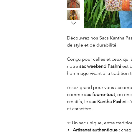
Découvrez nos Sacs Kantha Pashn
de style et de durabilité.
Conçu pour celles et ceux qui 
notre
sac weekend Pashni
est b
hommage vivant à la tradition 
Assez grand pour vous accompa
comme
sac fourre-tout
, ou en
créatifs, le
sac Kantha Pashni
s’
et caractère.
✨ Un sac unique, entre traditi
Artisanat authentique
: chaq