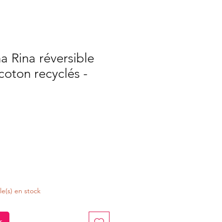
a Rina réversible
coton recyclés -
cle(s) en stock
r