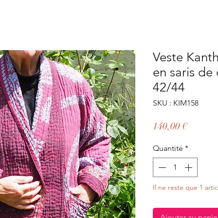
Veste Kanth
en saris de 
42/44
SKU : KIM158
Prix
140,00 €
Quantité
*
Il ne reste que 1 arti
Ajouter au panie