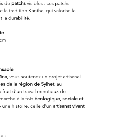
ois de
patchs
visibles : ces patchs
 la tradition Kantha, qui valorise la
 la durabilité.
te
 cm
m
nsable
Rina
, vous soutenez un projet artisanal
s de la région de Sylhet
, au
fruit d’un travail minutieux de
émarche à la fois
écologique, sociale et
 une histoire, celle d’un
artisanat vivant
e :