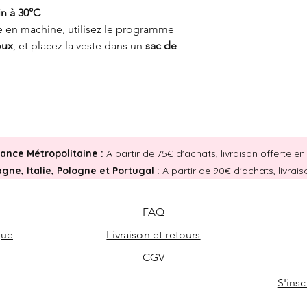
in à 30°C
e en machine, utilisez le programme
oux
, et placez la veste dans un
sac de
rance Métropolitaine :
A partir de 75€ d'achats, livraison offerte 
ne, Italie, Pologne et Portugal :
A partir de 90€ d'achats, livrai
FAQ
que
Livraison et retours
CGV
S'insc