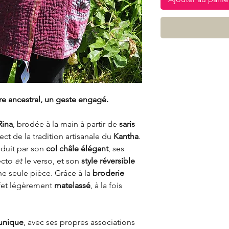
re ancestral, un geste engagé.
Rina
, brodée à la main à partir de
saris
ect de la tradition artisanale du
Kantha
.
séduit par son
col châle élégant
, ses
ecto
et
le verso, et son
style réversible
ne seule pièce. Grâce à la
broderie
ffet légèrement
matelassé
, à la fois
unique
, avec ses propres associations