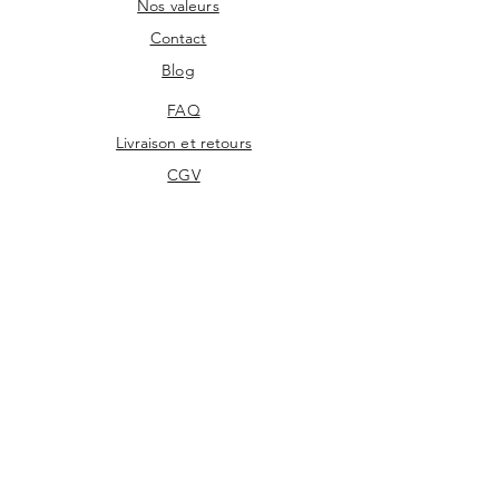
Nos valeurs
Contact
Blog
FAQ
Livraison et retours
CGV
Facebook
Instagram
Pinterest
S'inscrire à la Newsletter
Nous contacter
FRAIS DE PORT OFFERT /
France Métropolitaine :
A partir de
75€ d'achats, livraison offerte en points dépôt Mondial Relay.
Belgique, Luxembourg, Pays Bas, Espagne, Italie, Pologne