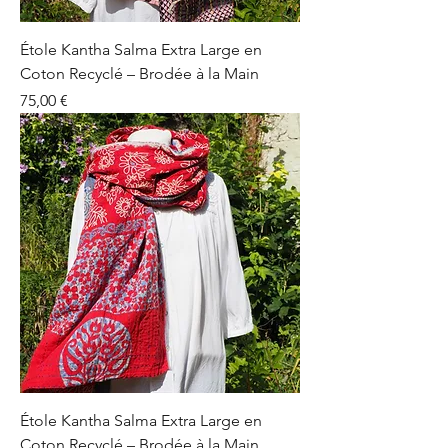
Étole Kantha Salma Extra Large en
Coton Recyclé – Brodée à la Main
Prix
75,00 €
Étole Kantha Salma Extra Large en
Coton Recyclé – Brodée à la Main