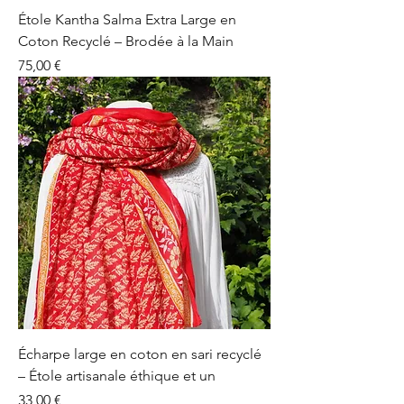
Étole Kantha Salma Extra Large en
Coton Recyclé – Brodée à la Main
Prix
75,00 €
Écharpe large en coton en sari recyclé
– Étole artisanale éthique et un
Prix
33,00 €