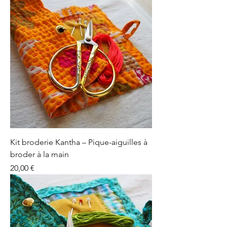
Kit broderie Kantha – Pique-aiguilles à
broder à la main
Prix
20,00 €