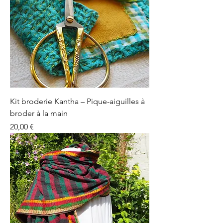
Kit broderie Kantha – Pique-aiguilles à
broder à la main
Prix
20,00 €