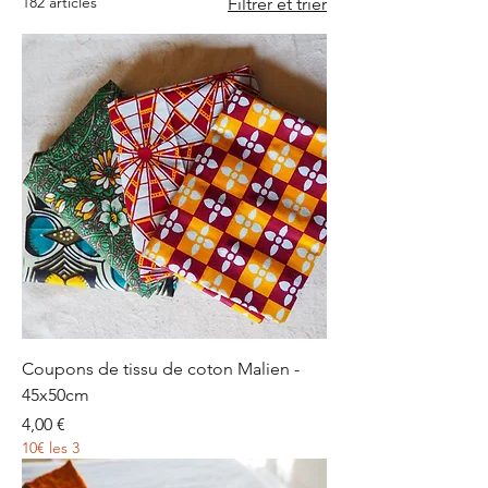
182 articles
Filtrer et trier
Coupons de tissu de coton Malien -
45x50cm
Prix
4,00 €
10€ les 3