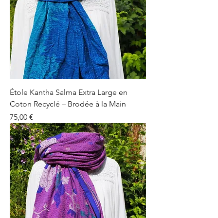
Étole Kantha Salma Extra Large en
Coton Recyclé – Brodée à la Main
Prix
75,00 €