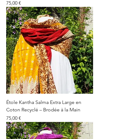
Prix
75,00 €
Étole Kantha Salma Extra Large en
Coton Recyclé – Brodée à la Main
Prix
75,00 €