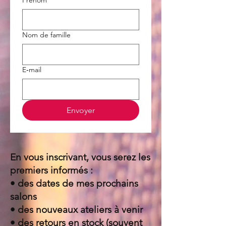
Prénom
Nom de famille
E‑mail
Envoyer
En vous inscrivant, vous serez les
premiers informés :
• des dates de mes prochains
salons
• des nouveaux ateliers à venir
• des retours en stock (souvent