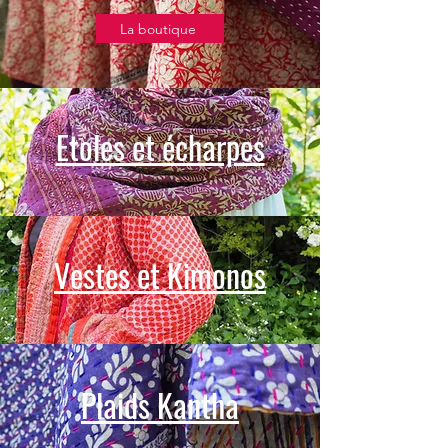
La boutique
Etoles et écharpes
Vestes et Kimonos
Plaids Kantha