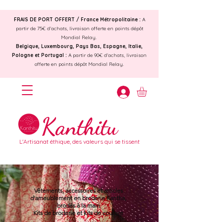
FRAIS DE PORT OFFERT /
France Métropolitaine :
A
partir de 75€ d'achats, livraison offerte en points dépôt
Mondial Relay.
Belgique, Luxembourg, Pays Bas, Espagne, Italie,
Pologne et Portugal :
A partir de 90€ d'achats, livraison
offerte en points dépôt Mondial Relay.
Kanthitu
L'Artisanat éthique, des valeurs qui se tissent
Vêtements, accessoires et articles
d'ameublement en broderie Kantha,
brodés à la main
Kits de broderie et kits de couture