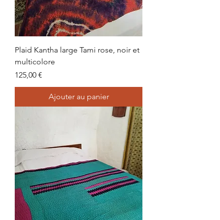
Plaid Kantha large Tami rose, noir et
multicolore
Prix
125,00 €
Ajouter au panier