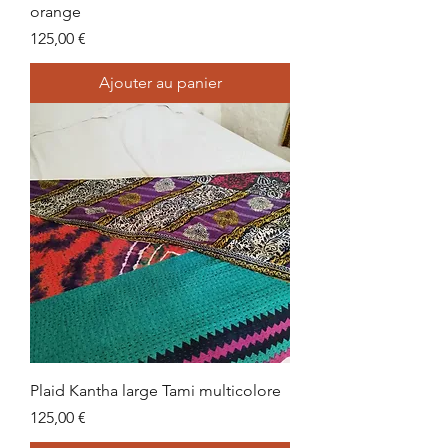
orange
Prix
125,00 €
Ajouter au panier
Plaid Kantha large Tami multicolore
Prix
125,00 €