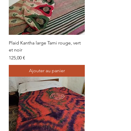
Plaid Kantha large Tami rouge, vert
et noir
Prix
125,00 €
Ajouter au panier