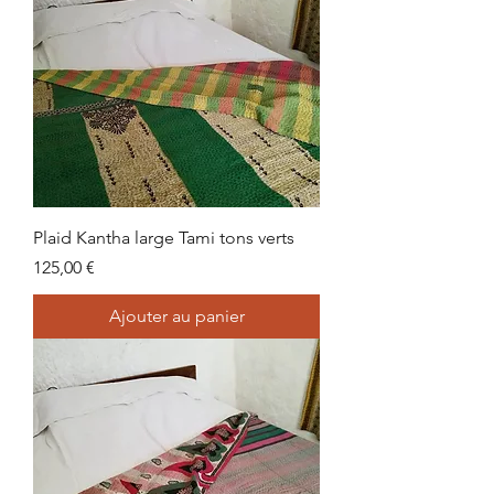
Plaid Kantha large Tami tons verts
Prix
125,00 €
Ajouter au panier