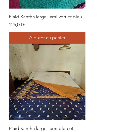
Plaid Kantha large Tami vert et bleu
Prix
125,00 €
Ajouter au panier
Plaid Kantha large Tami bleu et