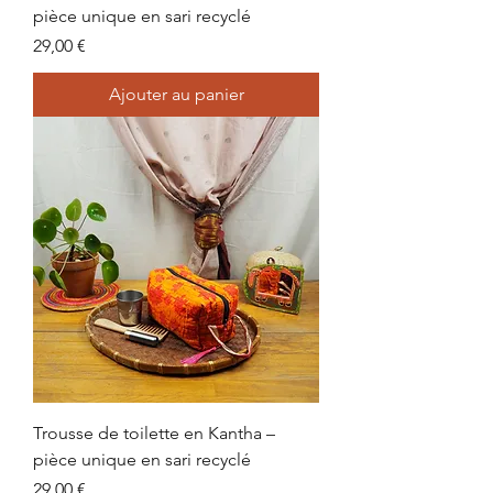
pièce unique en sari recyclé
Prix
29,00 €
Ajouter au panier
Trousse de toilette en Kantha –
pièce unique en sari recyclé
Prix
29,00 €