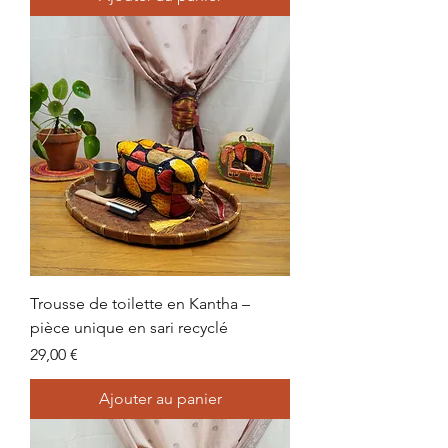
Trousse de toilette en Kantha –
pièce unique en sari recyclé
Prix
29,00 €
Ajouter au panier