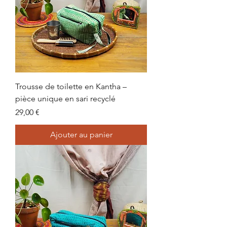
Trousse de toilette en Kantha –
pièce unique en sari recyclé
Prix
29,00 €
Ajouter au panier