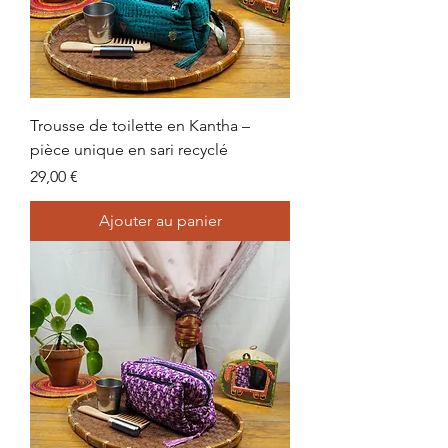
Trousse de toilette en Kantha –
pièce unique en sari recyclé
Prix
29,00 €
Ajouter au panier