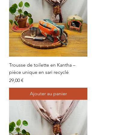
Trousse de toilette en Kantha –
pièce unique en sari recyclé
Prix
29,00 €
Ajouter au panier