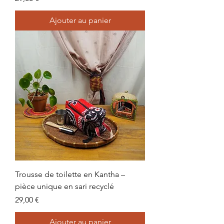
Ajouter au panier
Trousse de toilette en Kantha –
pièce unique en sari recyclé
Prix
29,00 €
Ajouter au panier