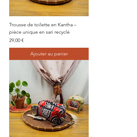
Trousse de toilette en Kantha –
pièce unique en sari recyclé
Prix
29,00 €
Ajouter au panier