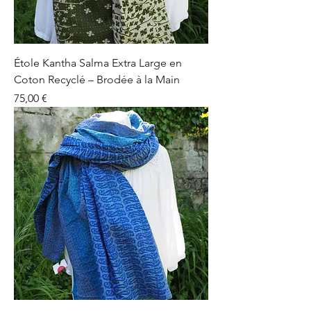
Étole Kantha Salma Extra Large en
Coton Recyclé – Brodée à la Main
Prix
75,00 €