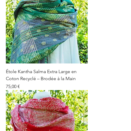
Étole Kantha Salma Extra Large en
Coton Recyclé – Brodée à la Main
Prix
75,00 €