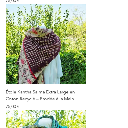
Prix
75,00 €
Étole Kantha Salma Extra Large en
Coton Recyclé – Brodée à la Main
Prix
75,00 €