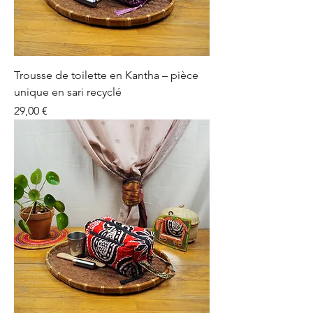
Trousse de toilette en Kantha – pièce
unique en sari recyclé
Prix
29,00 €