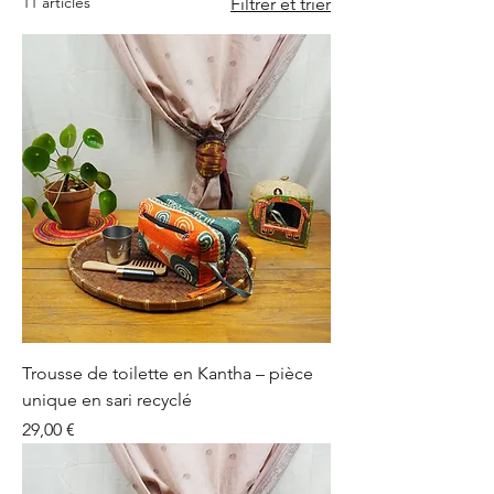
11 articles
Filtrer et trier
Trousse de toilette en Kantha – pièce
unique en sari recyclé
Prix
29,00 €