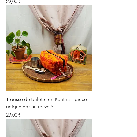
Prix
29,00 €
Trousse de toilette en Kantha – pièce
unique en sari recyclé
Prix
29,00 €