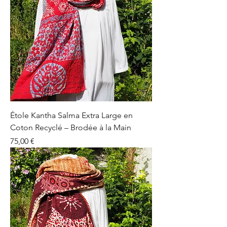
Étole Kantha Salma Extra Large en
Coton Recyclé – Brodée à la Main
Prix
75,00 €