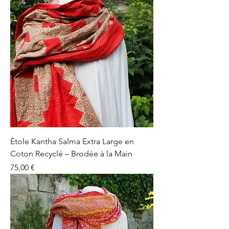
Étole Kantha Salma Extra Large en
Coton Recyclé – Brodée à la Main
Prix
75,00 €