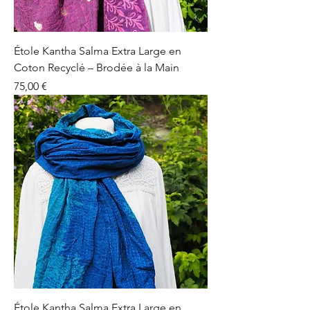
Étole Kantha Salma Extra Large en
Coton Recyclé – Brodée à la Main
Prix
75,00 €
Étole Kantha Salma Extra Large en