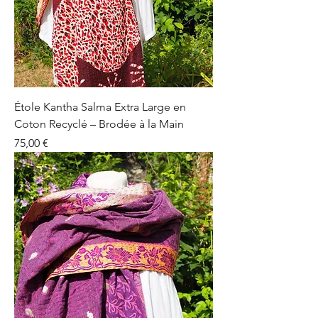
Étole Kantha Salma Extra Large en
Coton Recyclé – Brodée à la Main
Prix
75,00 €