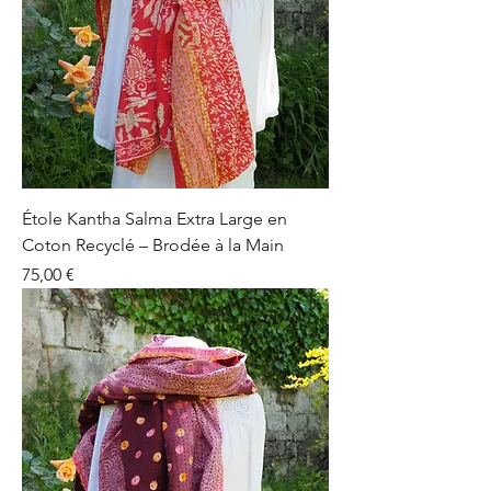
Étole Kantha Salma Extra Large en
Coton Recyclé – Brodée à la Main
Prix
75,00 €