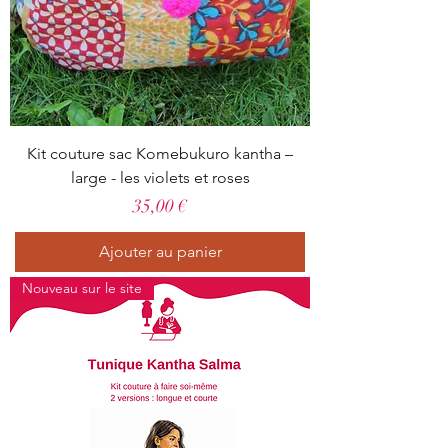
Kit couture sac Komebukuro kantha –
large - les violets et roses
Prix
35,00 €
Ajouter au panier
Nouveau sur le site