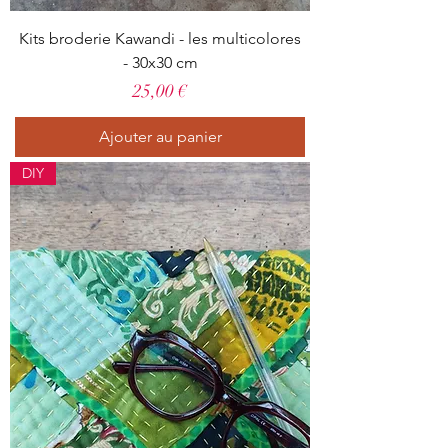
Kits broderie Kawandi - les multicolores
- 30x30 cm
Prix
25,00 €
Ajouter au panier
DIY