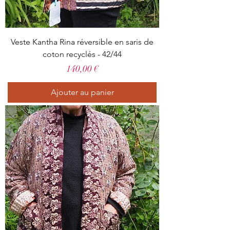
Veste Kantha Rina réversible en saris de
coton recyclés - 42/44
Prix
140,00 €
Ajouter au panier