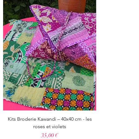
Kits Broderie Kawandi – 40x40 cm - les
roses et violets
Prix
35,00 €