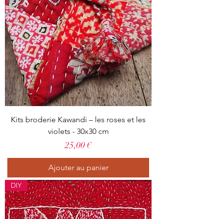
Kits broderie Kawandi – les roses et les
violets - 30x30 cm
Prix
25,00 €
Ajouter au panier
DIY