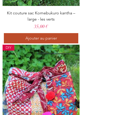
Kit couture sac Komebukuro kantha –
large - les verts
Prix
35,00 €
Ajouter au panier
DIY