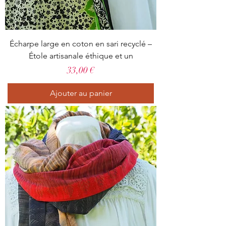
Écharpe large en coton en sari recyclé –
Étole artisanale éthique et un
Prix
33,00 €
Ajouter au panier