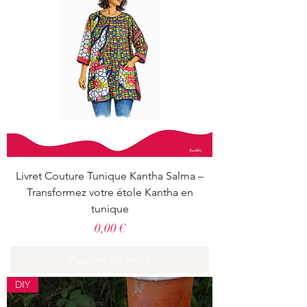
Livret Couture Tunique Kantha Salma –
Transformez votre étole Kantha en
tunique
Prix
0,00 €
Rupture de stock
DIY