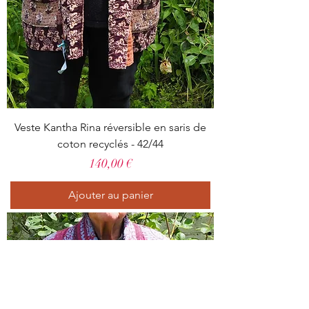
Veste Kantha Rina réversible en saris de
coton recyclés - 42/44
Prix
140,00 €
Ajouter au panier