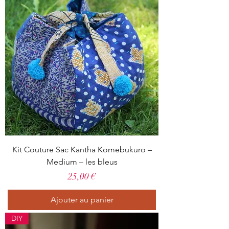
Kit Couture Sac Kantha Komebukuro –
Medium – les bleus
Prix
25,00 €
Ajouter au panier
DIY