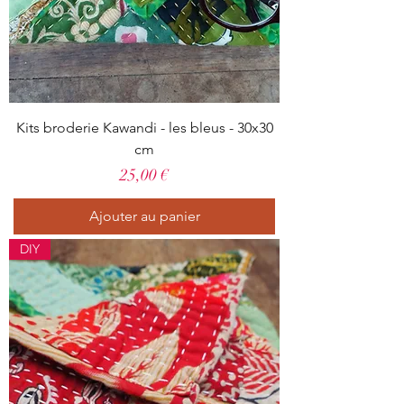
Kits broderie Kawandi - les bleus - 30x30
cm
Prix
25,00 €
Ajouter au panier
DIY