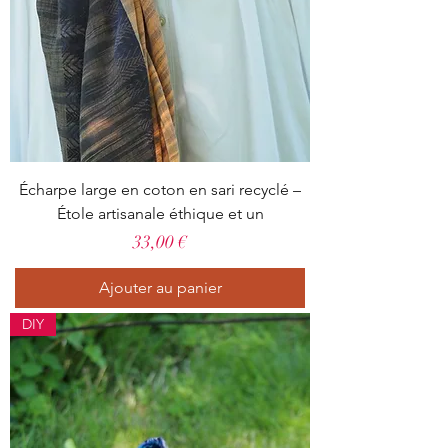
Écharpe large en coton en sari recyclé –
Étole artisanale éthique et un
Prix
33,00 €
Ajouter au panier
DIY