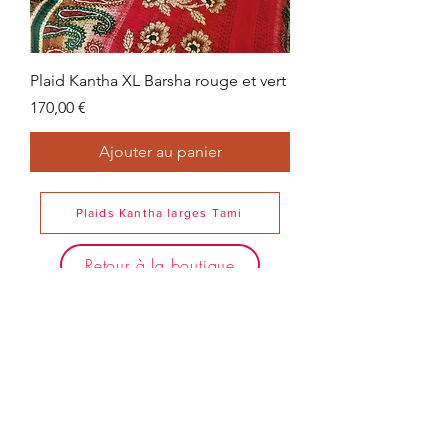
Plaid Kantha XL Barsha rouge et vert
Prix
170,00 €
Ajouter au panier
Plaids Kantha larges Tami
Retour à la boutique
Kits couture
Kanthitu
Accueil