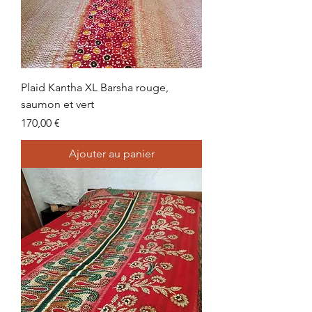
Plaid Kantha XL Barsha rouge,
saumon et vert
Prix
170,00 €
Ajouter au panier