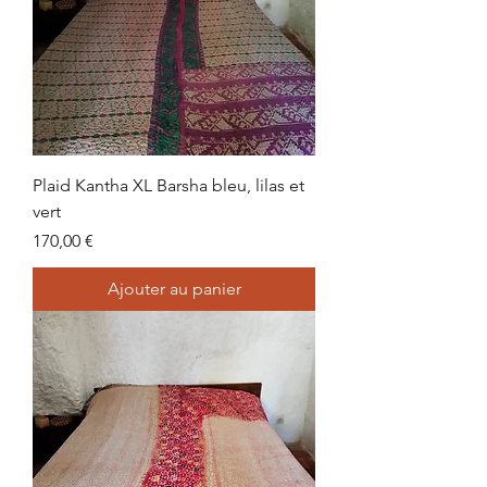
Plaid Kantha XL Barsha bleu, lilas et
vert
Prix
170,00 €
Ajouter au panier