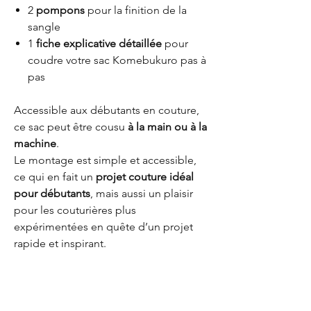
2
pompons
pour la finition de la
sangle
1
fiche explicative détaillée
pour
coudre votre sac Komebukuro pas à
pas
Accessible aux débutants en couture,
ce sac peut être cousu
à la main ou à la
machine
.
Le montage est simple et accessible,
ce qui en fait un
projet couture idéal
pour débutants
, mais aussi un plaisir
pour les couturières plus
expérimentées en quête d’un projet
rapide et inspirant.
👉 Un
kit couture parfait à offrir
ou à
s’offrir, pour prendre le temps de créer
de ses mains.